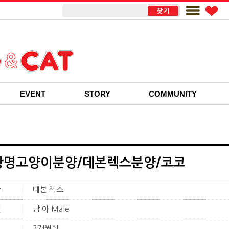
EVENT
STORY
COMMUNITY
광명고양이분양/데본렉스분양/코코
종
데본 렉스
별
남 아 Male
이
2개월령