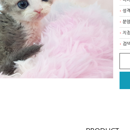
성
분
지
검