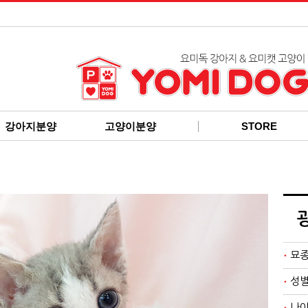
강아지분양
고양이분양
STORE
묘
성
나