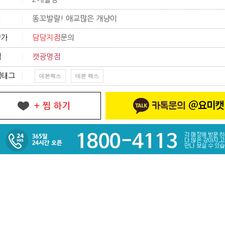
격
똥꼬발랄! 애교많은 개냥이
양가
담당지점
문의
점
캣광명점
색태그
데본렉스
데본 렉스